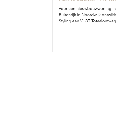
gezin
Voor een nieuwbouwwoning in 
Buitenrijk in Noordwijk ontwikk
Styling een VLOT Totaalontwer
benedenverdieping. Een tijdlo
interieur met karakter, ontwor
een druk gezin dat thuis wil k
rust.