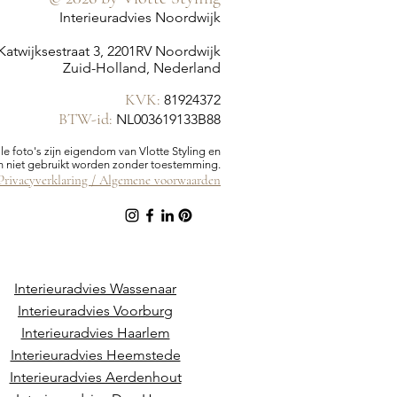
Interieuradvies Noordwijk
Katwijksestraat 3, 2201RV Noordwijk
Zuid-Holland, Nederland
KVK:
81924372
BTW-id:
NL003619133B88
lle foto's zijn eigendom van Vlotte Styling en
 niet gebruikt worden zonder toestemming.
Privacyverklaring /
Algemene voorwaarden
Interieuradvies Wassenaar
Interieuradvies Voorburg
Interieuradvies Haarlem
Interieuradvies Heemstede
Interieuradvies Aerdenhout