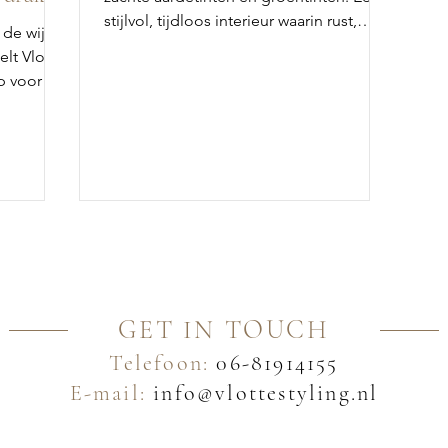
stijlvol, tijdloos interieur waarin rust,
de wijk
eenheid en flexibiliteit samenkomen.
elt Vlotte
p voor de
os
pen voor
omen in
GET IN TOUCH
Telefoon:
06-81914155
E-mail:
info@vlottestyling.nl