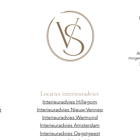
A
mogen
Locaties interieuradvies
Interieuradvies Hillegom
Interieuradvies Nieuw-Vennep
t
Interieuradvies Warmond
Interieuradvies Amsterdam
Interieuradvies Oegstgeest