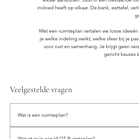
invloed heeft op elkaar. De bank, eettafel, v
g
Met een ruimteplan vertalen we losse ideeën 
je welke indeling werkt, welke sfeer bij je 
voor rust en samenhang. Je krijgt geen ver
gericht keuzes k
Veelgestelde vragen
Wat is een ruimteplan?
Een ruimteplan is een interieurplan voor één ruimte, z
komen de indeling, sfeer, kleuren, materialen, meubels,
Wat zit er in een VLOT Ruimteplan?