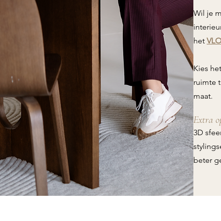
Wil je 
interie
het
VLO
Kies he
ruimte 
maat.
Extra o
3D sfee
stylings
beter g