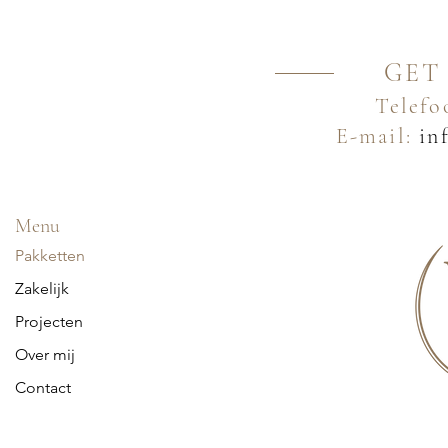
styling van één ruimte. Heb je vooral behoefte aan adv
VLOT Kleurplan waarschijnlijk voldoende.
GET
Telefo
E-mail:
inf
Menu
Pakketten
Zakelijk
Projecten
Over mij
Contact