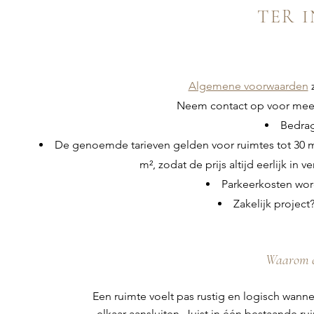
TER 
Algemene voorwaarden
z
Neem contact op voor meer i
Bedrag
De genoemde tarieven gelden voor ruimtes tot 30 m²
m², zodat de prijs altijd eerlijk in
Parkeerkosten wor
Zakelijk project
Waarom e
Een ruimte voelt pas rustig en logisch wann
elkaar aansluiten. Juist in één bestaande ru