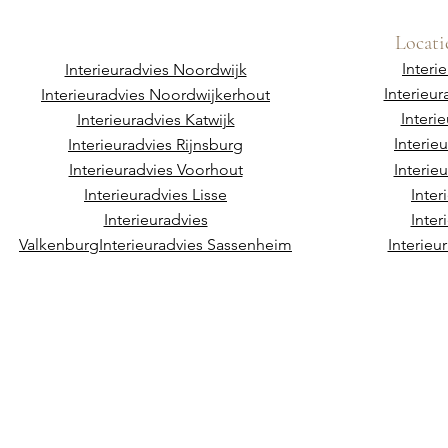
Locati
Interi
Interieuradvies Noordwijk
Interieu
Interieuradvies Noordwijkerhout
Interi
Interieuradvies Katwijk
Interie
Interieuradvies Rijnsburg
Interieuradvies Voorhout
Interie
Interieuradvies Lisse
Inter
Interieuradvies
Inter
Valkenburg
Interieuradvies Sassenheim
Interieu