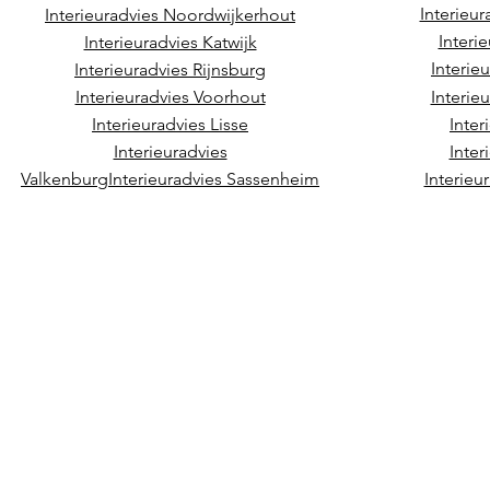
Interieu
Interieuradvies Noordwijkerhout
Interi
Interieuradvies Katwijk
Interie
Interieuradvies Rijnsburg
Interieuradvies Voorhout
Interie
Interieuradvies Lisse
Inter
Interieuradvies
Inter
Valkenburg
Interieuradvies Sassenheim
Interieu