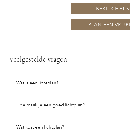
BEKIJK HET
PLAN EEN VRIJ
Veelgestelde vragen
Wat is een lichtplan?
Een lichtplan is een plan waarin wordt bepaald waar ve
zorgt voor de juiste balans tussen sfeer, functionalite
Hoe maak je een goed lichtplan?
Een goed lichtplan begint bij de indeling en het gebru
verlichting, sfeerverlichting en accentverlichting. Door
Wat kost een lichtplan?