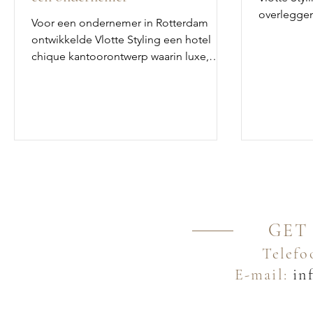
overlegge
Voor een ondernemer in Rotterdam
samenbreng
ontwikkelde Vlotte Styling een hotel
een warme,
chique kantoorontwerp waarin luxe,
karakter.
warmte en professionaliteit
samenkomen. Donker hout, bronzen
details en rijke materialen maken van het
kantoor een echt visitekaartje.
GET
Telefo
E-mail:
inf