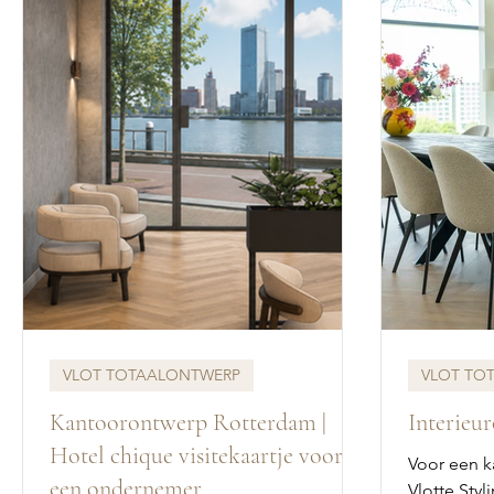
VLOT TOTAALONTWERP
VLOT TO
Kantoorontwerp Rotterdam |
Interieu
Hotel chique visitekaartje voor
Voor een k
een ondernemer
Vlotte Styl