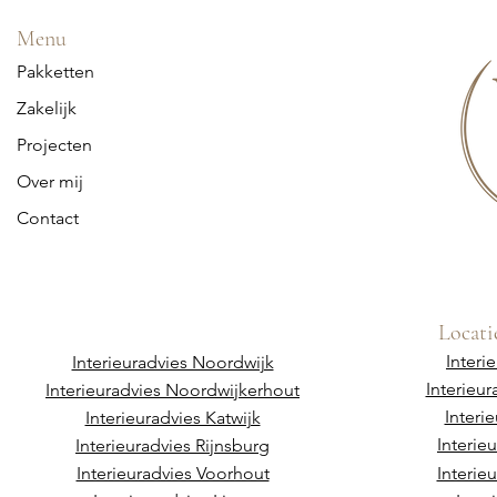
Menu
Pakketten
Zakelijk
Projecten
Over mij
Contact
Locati
Interi
Interieuradvies Noordwijk
Interieu
Interieuradvies Noordwijkerhout
Interi
Interieuradvies Katwijk
Interie
Interieuradvies Rijnsburg
Interieuradvies Voorhout
Interie