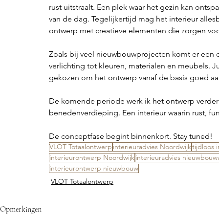
rust uitstraalt. Een plek waar het gezin kan on
van de dag. Tegelijkertijd mag het interieur alle
ontwerp met creatieve elementen die zorgen voor 
Zoals bij veel nieuwbouwprojecten komt er een e
verlichting tot kleuren, materialen en meubels.
gekozen om het ontwerp vanaf de basis goed aa
De komende periode werk ik het ontwerp verder u
benedenverdieping. Een interieur waarin rust, f
De conceptfase begint binnenkort. Stay tuned!
VLOT Totaalontwerp
interieuradvies Noordwijk
tijdloos 
interieurontwerp Noordwijk
interieuradvies nieuwbou
interieurontwerp nieuwbouw
VLOT Totaalontwerp
Opmerkingen