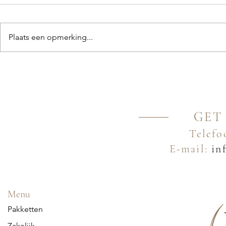
Plaats een opmerking...
GET
Telefo
E-mail:
inf
Menu
Pakketten
Zakelijk