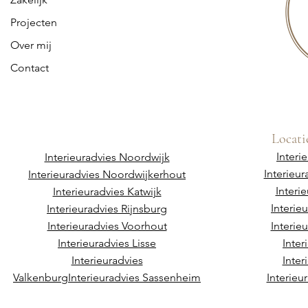
Projecten
Over mij
Contact
Locati
Interi
Interieuradvies Noordwijk
Interieu
Interieuradvies Noordwijkerhout
Interi
Interieuradvies Katwijk
Interie
Interieuradvies Rijnsburg
Interieuradvies Voorhout
Interie
Interieuradvies Lisse
Inter
Interieuradvies
Inter
Valkenburg
Interieuradvies Sassenheim
Interieu