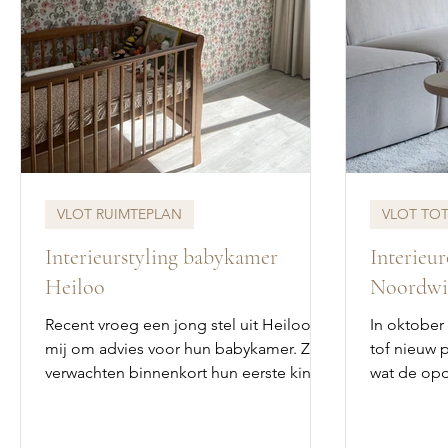
VLOT RUIMTEPLAN
VLOT TO
Interieurstyling babykamer
Interieu
Heiloo
Noordwi
Recent vroeg een jong stel uit Heiloo
In oktober
mij om advies voor hun babykamer. Ze
tof nieuw p
verwachten binnenkort hun eerste kindje
wat de opd
(een meisje) en...
potentie m