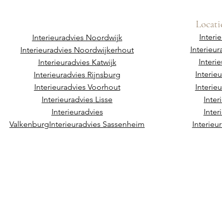
Locati
Interi
Interieuradvies Noordwijk
Interieu
Interieuradvies Noordwijkerhout
Interi
Interieuradvies Katwijk
Interie
Interieuradvies Rijnsburg
Interieuradvies Voorhout
Interie
Interieuradvies Lisse
Inter
Interieuradvies
Inter
Valkenburg
Interieuradvies Sassenheim
Interieu