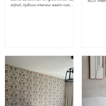
VLOT Inter
stijlvol, tijdloos interieur waarin rust,
eenheid en flexibiliteit samenkomen.