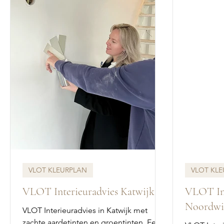
VLOT KLEURPLAN
VLOT KL
VLOT Interieuradvies Katwijk
VLOT Int
Noordwi
VLOT Interieuradvies in Katwijk met
zachte aardetinten en groentinten. Een