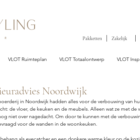
Pakketten
Zakelijk
VLOT Ruimteplan
VLOT Totaalontwerp
VLOT Inspi
euradvies Noordwijk
oerderij in Noordwijk hadden alles voor de verbouwing van h
cht: de vloer, de keuken en de meubels. Alleen wat ze met de
nog niet over nagedacht. Om door te kunnen met de verbouwin
gevraagd voor de wanden in de woonkeuken. 
behang als eyecatcher en een donkere warme kleur op de kozi