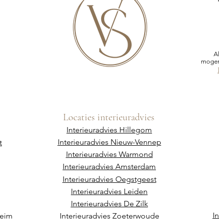
A
mogen
Locaties interieuradvies
Interieuradvies Hillegom
Interieuradvies Nieuw-Vennep
t
Interieuradvies Warmond
Interieuradvies Amsterdam
Interieuradvies Oegstgeest
Interieuradvies Leiden
Interieuradvies De Zilk
I
heim
Interieuradvies Zoeterwoude