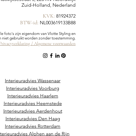
Zuid-Holland, Nederland
KVK:
81924372
BTW-id:
NL003619133B88
lle foto's zijn eigendom van Vlotte Styling en
 niet gebruikt worden zonder toestemming.
Privacyverklaring /
Algemene voorwaarden
Interieuradvies Wassenaar
Interieuradvies Voorburg
Interieuradvies Haarlem
Interieuradvies Heemstede
Interieuradvies Aerdenhout
Interieuradvies Den Haag
Interieuradvies Rotterdam
nterieuradvies Alphen aan de Rijn