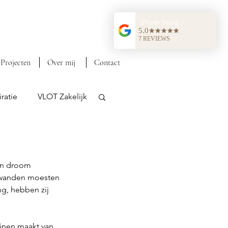
Projecten
Over mij
Contact
ratie
VLOT Zakelijk
un droom 
 wanden moesten 
g, hebben zij 
jnen maakt van 