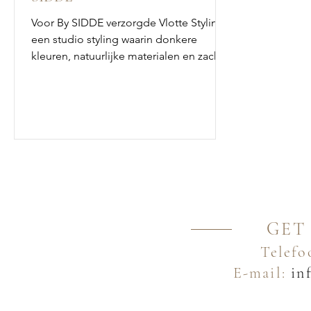
Voor By SIDDE verzorgde Vlotte Styling
een studio styling waarin donkere
kleuren, natuurlijke materialen en zachte
texturen samenkomen tot een warm en
stijlvol interieur.
GET
Telefo
E-mail:
inf