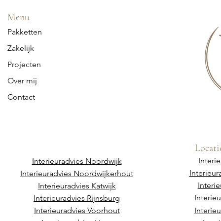
Menu
Pakketten
Zakelijk
Projecten
Over mij
Contact
Locati
Interi
Interieuradvies Noordwijk
Interieu
Interieuradvies Noordwijkerhout
Interi
Interieuradvies Katwijk
Interie
Interieuradvies Rijnsburg
Interieuradvies Voorhout
Interie