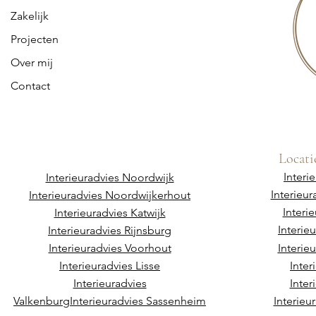
Zakelijk
Projecten
Over mij
Contact
Locati
Interi
Interieuradvies Noordwijk
Interieu
Interieuradvies Noordwijkerhout
Interi
Interieuradvies Katwijk
Interie
Interieuradvies Rijnsburg
Interieuradvies Voorhout
Interie
Interieuradvies Lisse
Inter
Interieuradvies
Inter
Valkenburg
Interieuradvies Sassenheim
Interieu