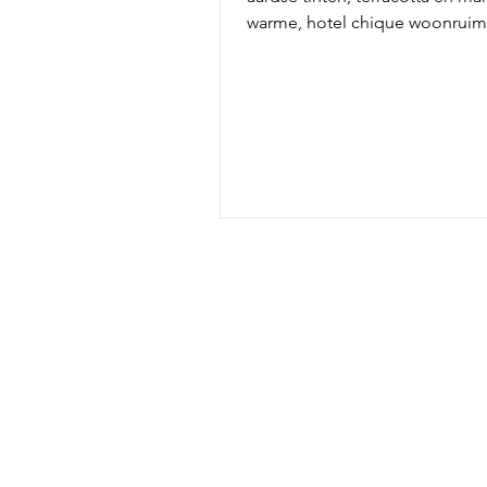
warme, hotel chique woonruim
licht eiken en zachte materiale
een stijlvol geheel.