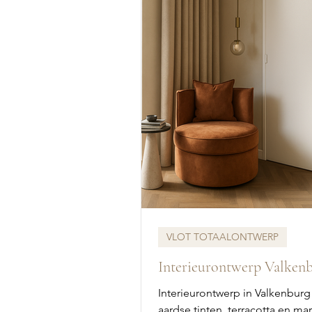
VLOT TOTAALONTWERP
Interieurontwerp Valken
Interieurontwerp in Valkenbur
aardse tinten, terracotta en ma