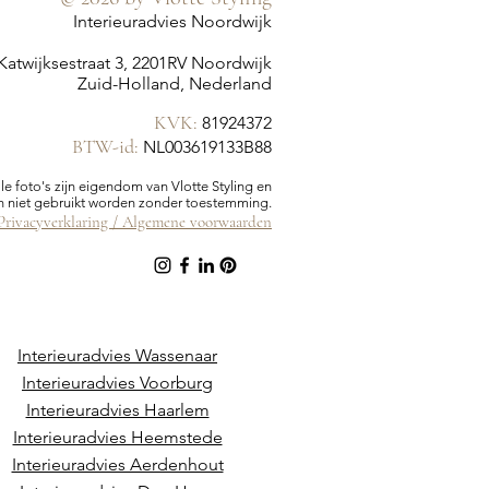
Interieuradvies Noordwijk
Katwijksestraat 3, 2201RV Noordwijk
Zuid-Holland, Nederland
KVK:
81924372
BTW-id:
NL003619133B88
lle foto's zijn eigendom van Vlotte Styling en
 niet gebruikt worden zonder toestemming.
Privacyverklaring /
Algemene voorwaarden
Interieuradvies Wassenaar
Interieuradvies Voorburg
Interieuradvies Haarlem
Interieuradvies Heemstede
Interieuradvies Aerdenhout