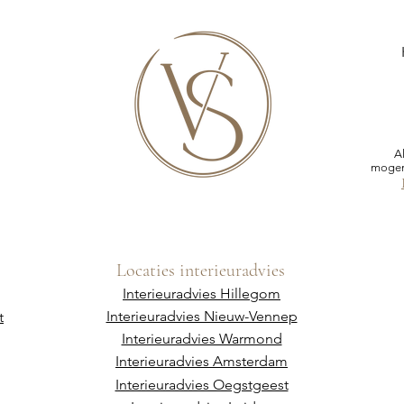
A
mogen
Locaties interieuradvies
Interieuradvies Hillegom
Interieuradvies Nieuw-Vennep
t
Interieuradvies Warmond
Interieuradvies Amsterdam
Interieuradvies Oegstgeest