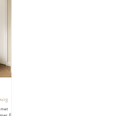
burg
g met
rmer. Een