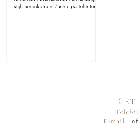
stijl samenkomen. Zachte pasteltinten,
warme materialen en natuurlijke
accenten zorgen voor een harmonieus
interieur.
GET
Telefo
E-mail:
inf