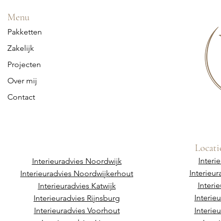
Menu
Pakketten
Zakelijk
Projecten
Over mij
Contact
Locati
Interi
Interieuradvies Noordwijk
Interieu
Interieuradvies Noordwijkerhout
Interi
Interieuradvies Katwijk
Interie
Interieuradvies Rijnsburg
Interieuradvies Voorhout
Interie