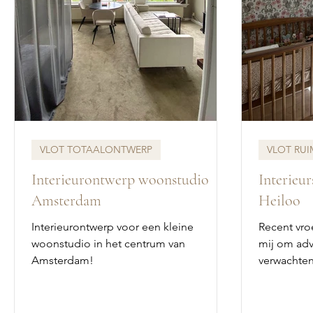
VLOT TOTAALONTWERP
VLOT RU
Interieurontwerp woonstudio
Interieu
Amsterdam
Heiloo
Interieurontwerp voor een kleine
Recent vro
woonstudio in het centrum van
mij om adv
Amsterdam!
verwachten
(een meisje