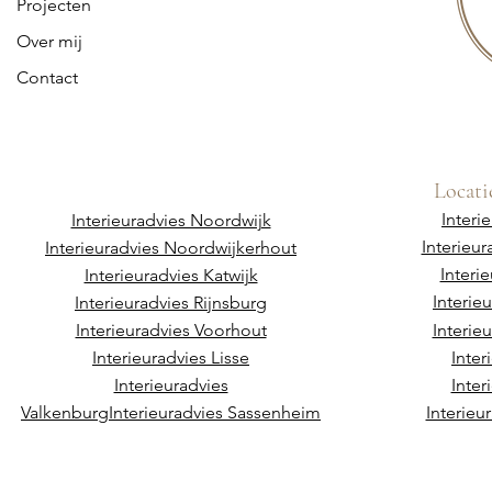
Projecten
Over mij
Contact
Locati
Interi
Interieuradvies Noordwijk
Interieu
Interieuradvies Noordwijkerhout
Interi
Interieuradvies Katwijk
Interie
Interieuradvies Rijnsburg
Interieuradvies Voorhout
Interie
Interieuradvies Lisse
Inter
Interieuradvies
Inter
Valkenburg
Interieuradvies Sassenheim
Interieu