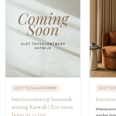
VLOT TOTAALONTWERP
VLOT TO
Interieurontwerp bestaande
Interieu
woning Katwijk | Een nieuw
Interieuro
begin na 24 jaar
aardse tint