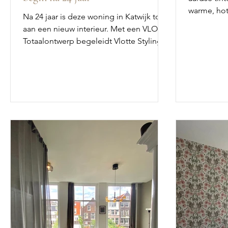
warme, ho
Na 24 jaar is deze woning in Katwijk toe
licht eiken
aan een nieuw interieur. Met een VLOT
een stijlvo
Totaalontwerp begeleidt Vlotte Styling
de verbouwing van de bestaande
woning en de toekomstige aanbouw tot
één stijlvol en logisch geheel.