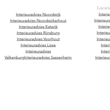
Locati
Interi
Interieuradvies Noordwijk
Interieu
Interieuradvies Noordwijkerhout
Interi
Interieuradvies Katwijk
Interie
Interieuradvies Rijnsburg
Interieuradvies Voorhout
Interie
Interieuradvies Lisse
Inter
Interieuradvies
Inter
Valkenburg
Interieuradvies Sassenheim
Interieu