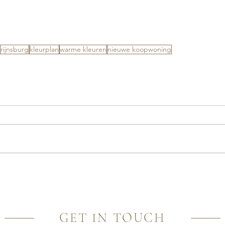
rijnsburg
kleurplan
warme kleuren
nieuwe koopwoning
GET IN TOUCH