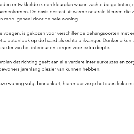
den ontwikkelde ik een kleurplan waarin zachte beige tinten, ri
 samenkomen. De basis bestaat uit warme neutrale kleuren die 
 een mooi geheel door de hele woning.
e voegen, is gekozen voor verschillende behangsoorten met een
otta betonlook op de haard als echte blikvanger. Donker eiken 
rakter van het interieur en zorgen voor extra diepte.
urplan dat richting geeft aan alle verdere interieurkeuzes en zor
e bewoners jarenlang plezier van kunnen hebben.
eze woning volgt binnenkort, hieronder zie je het specifieke ma