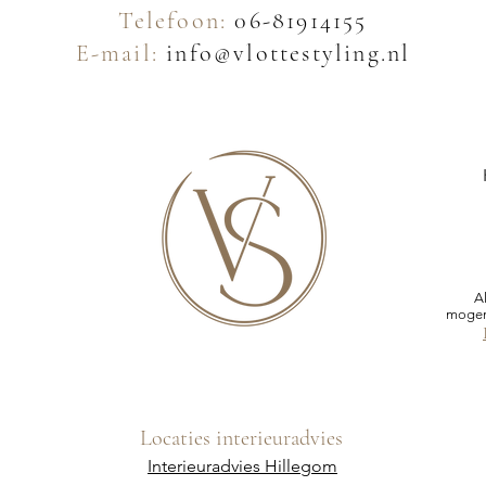
Telefoon:
06-81914155
E-mail:
info@vlottestyling.nl
A
mogen
Locaties interieuradvies
Interieuradvies Hillegom