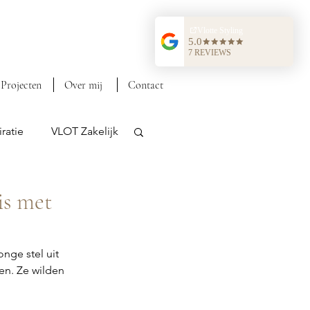
Projecten
Over mij
Contact
ratie
VLOT Zakelijk
is met
nge stel uit 
en. Ze wilden 